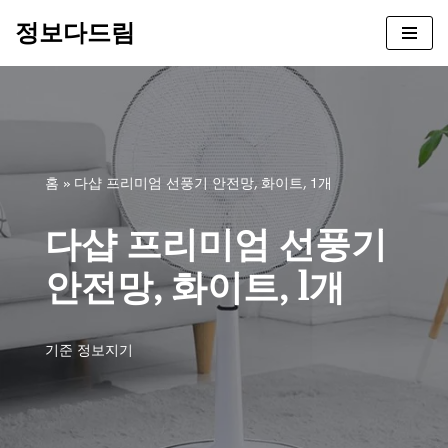
정보다드림
콘
텐
츠
로
건
너
홈
»
다샵 프리미엄 선풍기 안전망, 화이트, 1개
뛰
기
다샵 프리미엄 선풍기
안전망, 화이트, 1개
기준
정보지기