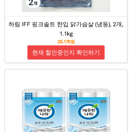
하림 IFF 핑크솔트 한입 닭가슴살 (냉동), 2개,
1.1kg
25,170원
현재 할인중인지 확인하기