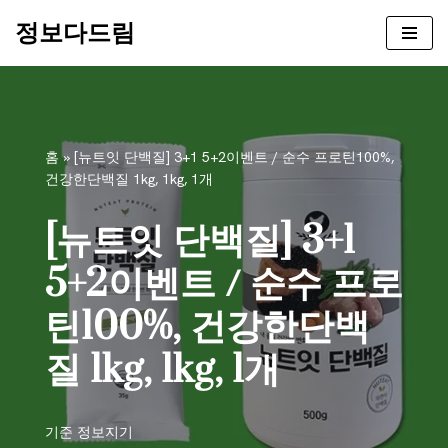
정보다드림
콘
텐
츠
로
건
홈
»
[뉴트잇 단백질] 3+1 5+2이벤트 / 순수 프로틴100%,
너
건강한단백질 1kg, 1kg, 1개
뛰
기
[뉴트잇 단백질] 3+1
5+2이벤트 / 순수 프로
틴100%, 건강한단백
질 1kg, 1kg, 1개
기준
정보지기