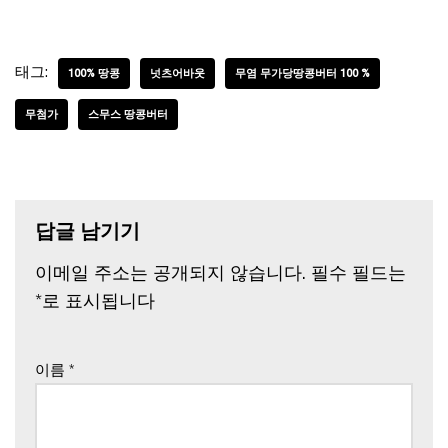
태그:
100% 땅콩
넛츠어바웃
무염 무가당땅콩버터 100 %
무첨가
스무스 땅콩버터
답글 남기기
이메일 주소는 공개되지 않습니다.
필수 필드는
*
로 표시됩니다
이름
*