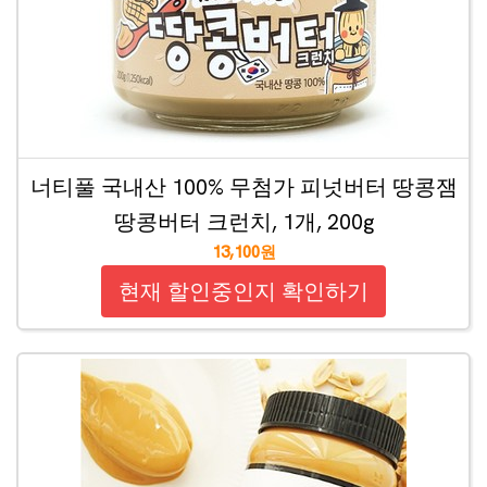
너티풀 국내산 100% 무첨가 피넛버터 땅콩잼
땅콩버터 크런치, 1개, 200g
13,100원
현재 할인중인지 확인하기