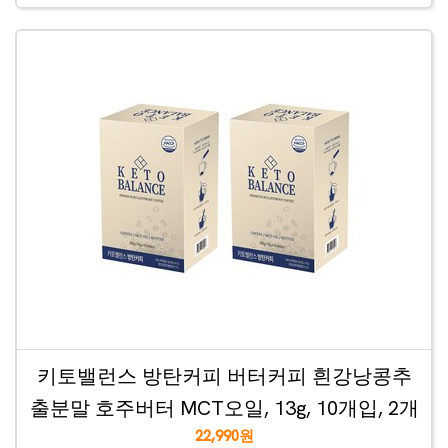
키토밸런스 방탄커피 버터커피 흰강낭콩추
출분말 호주버터 MCT오일, 13g, 10개입, 2개
22,990원