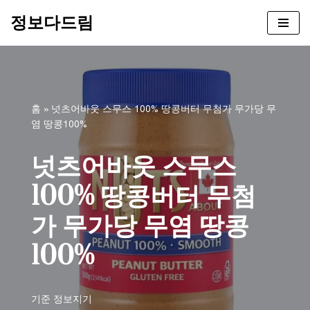
정보다드림
콘
텐
츠
로
건
홈
»
넛츠어바웃 스무스 100% 땅콩버터 무첨가 무가당 무
너
염 땅콩100%
뛰
기
넛츠어바웃 스무스
100% 땅콩버터 무첨
가 무가당 무염 땅콩
100%
기준
정보지기