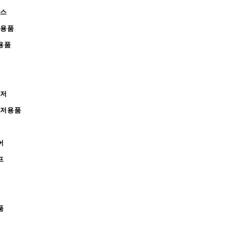
피스
완용품
용품
레저
레저용품
어
프
품