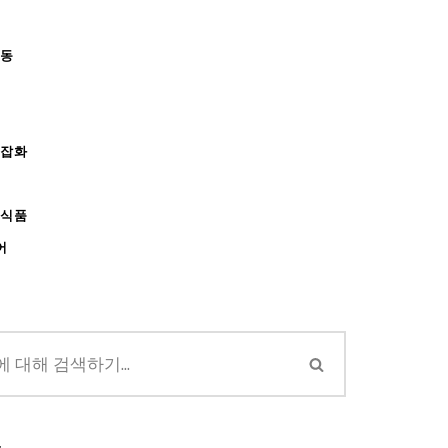
아동
/잡화
강식품
어