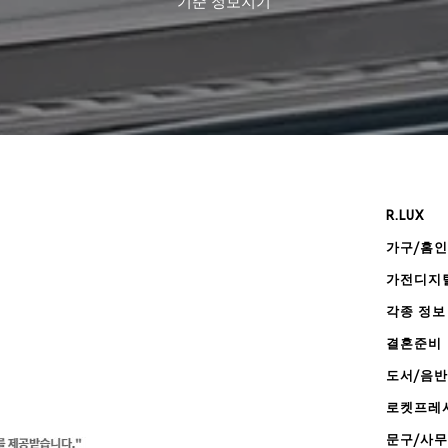
기준
정보지기
R.LUX
가구/홈
가전디지
각종 정보
결혼준비
도서/음반
로켓프레
문구/사