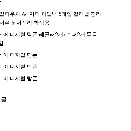
글
일파우치 A4 지퍼 파일백 5개입 컬러별 정리
서류 문서정리 학생용
어 디지털 탐폰-레귤러2개+슈퍼2개 묶음
입
데이 디지털 탐폰
데이 디지털 탐폰
데이 디지털 탐폰
댓글