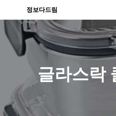
정보다드림
콘
텐
츠
로
건
너
뛰
기
글라스락 