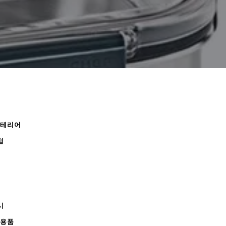
인테리어
털
시
무용품