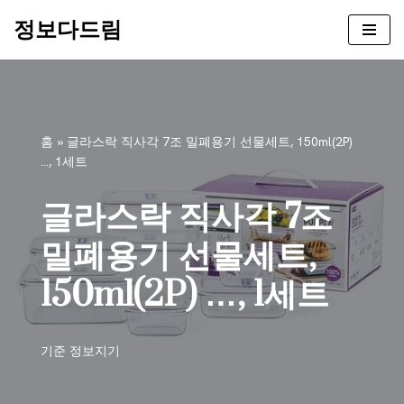
정보다드림
콘
텐
츠
로
건
홈
»
글라스락 직사각 7조 밀폐용기 선물세트, 150ml(2P)
너
…, 1세트
뛰
기
글라스락 직사각 7조
밀폐용기 선물세트,
150ml(2P) …, 1세트
기준
정보지기