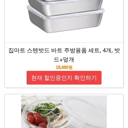
집마트 스텐밧드 바트 주방용품 세트, 4개, 밧
드+덮개
28,880원
현재 할인중인지 확인하기