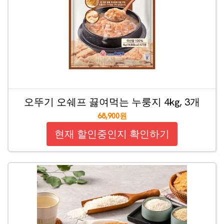
오뚜기 오쉐프 끓여먹는 누룽지 4kg, 3개
68,900원
현재 할인중인지 확인하기