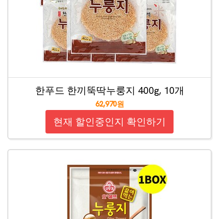
한푸드 한끼뚝딱누룽지 400g, 10개
62,970원
현재 할인중인지 확인하기