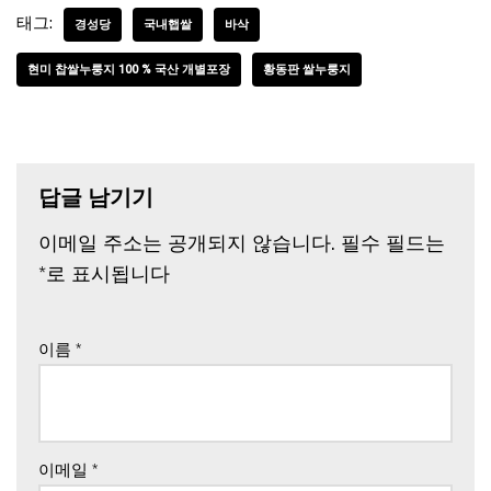
태그:
경성당
국내햅쌀
바삭
현미 찹쌀누룽지 100 % 국산 개별포장
황동판 쌀누룽지
답글 남기기
이메일 주소는 공개되지 않습니다.
필수 필드는
*
로 표시됩니다
이름
*
이메일
*