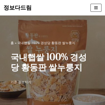
정보다드림
콘
텐
츠
로
건
너
홈
»
국내햅쌀 100% 경성당 황동판 쌀누룽지
뛰
기
국내햅쌀 100% 경성
당 황동판 쌀누룽지
기준
정보지기