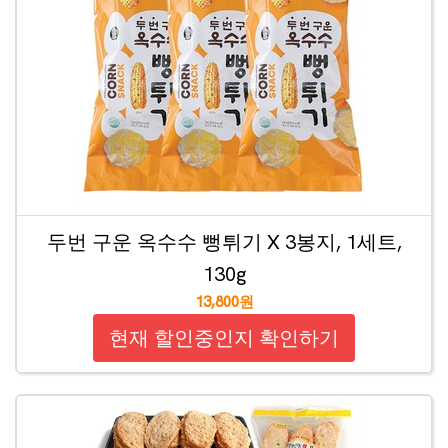
두번 구운 옥수수 뻥튀기 X 3봉지, 1세트,
130g
13,800원
현재 할인중인지 확인하기