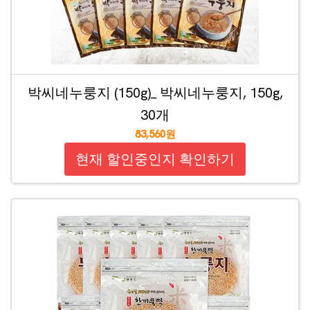
박씨네누룽지 (150g)_ 박씨네누룽지, 150g,
30개
83,560원
현재 할인중인지 확인하기