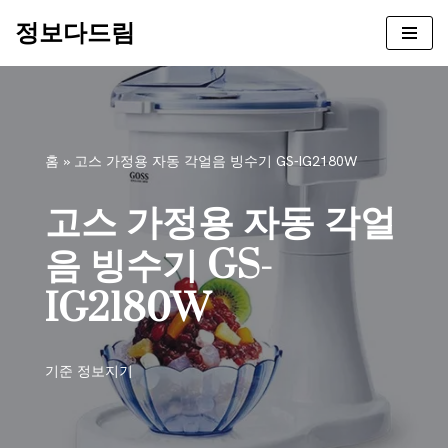
정보다드림
콘
텐
츠
로
건
홈
»
고스 가정용 자동 각얼음 빙수기 GS-IG2180W
너
뛰
고스 가정용 자동 각얼
기
음 빙수기 GS-
IG2180W
기준
정보지기