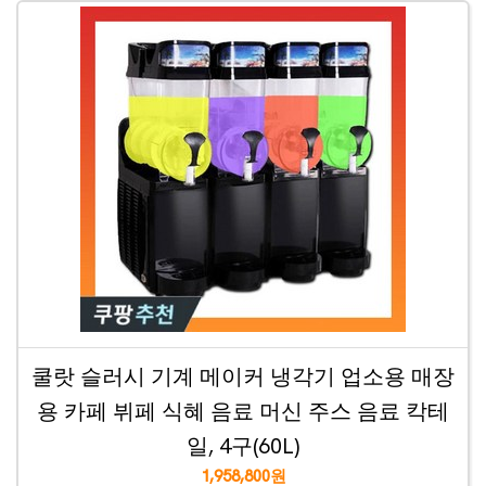
쿨랏 슬러시 기계 메이커 냉각기 업소용 매장
용 카페 뷔페 식혜 음료 머신 주스 음료 칵테
일, 4구(60L)
1,958,800원