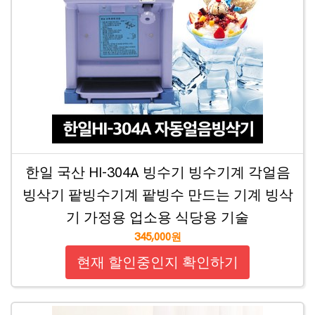
한일 국산 HI-304A 빙수기 빙수기계 각얼음
빙삭기 팥빙수기계 팥빙수 만드는 기계 빙삭
기 가정용 업소용 식당용 기술
345,000원
현재 할인중인지 확인하기