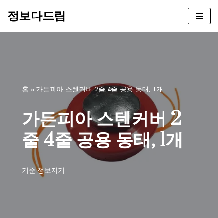
정보다드림
콘
텐
츠
로
건
너
홈
»
가든피아 스텐커버 2줄 4줄 공용 동태, 1개
뛰
기
가든피아 스텐커버 2
줄 4줄 공용 동태, 1개
기준
정보지기