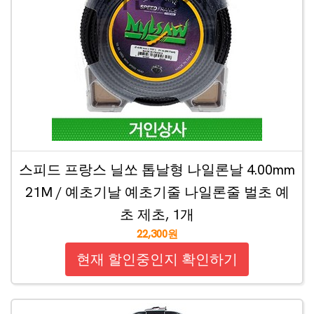
스피드 프랑스 닐쏘 톱날형 나일론날 4.00mm
21M / 예초기날 예초기줄 나일론줄 벌초 예
초 제초, 1개
22,300원
현재 할인중인지 확인하기