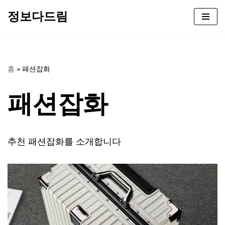
정보다드림
콘
텐
츠
로
홈
»
패션잡화
건
너
패션잡화
뛰
기
추천 패션잡화를 소개합니다