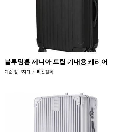
블루밍홈 제니아 트립 기내용 캐리어
기준
정보지기
패션잡화