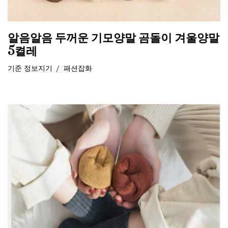
알음알음 두꺼운 기모양말 곰돌이 겨울양말
5켤레
기준
정보지기
패션잡화