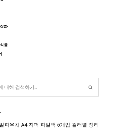
/잡화
강식품
어
글
일파우치 A4 지퍼 파일백 5개입 컬러별 정리