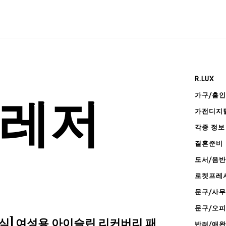
R.LUX
가구/홈
/레저
가전디지
각종 정보
결혼준비
도서/음반
로켓프레
문구/사
문구/오
식] 여성용 아이슬린 리커버리 패
반려/애