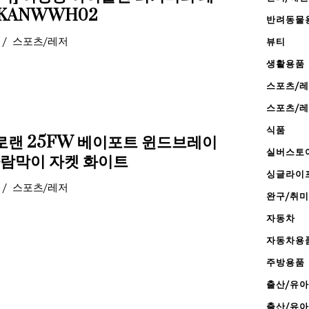
AKANWWH02
반려동물
스포츠/레저
뷰티
생활용품
스포츠/
스포츠/
식품
랜 25FW 베이포트 윈드브레이
실버스토
바람막이 자켓 화이트
싱글라이
스포츠/레저
완구/취미
자동차
자동차용
주방용품
출산/유아
출산/유