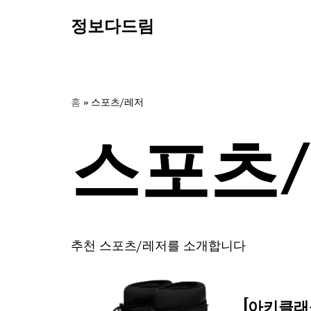
정보다드림
콘
텐
츠
로
홈
»
스포츠/레저
건
스포츠
너
뛰
기
추천 스포츠/레저를 소개합니다
[아키클래